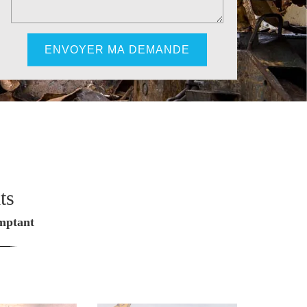
ts
omptant