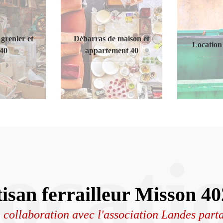
grenier et
Débarras de maison et
Location
 40
appartement 40
ocati
isan ferrailleur Misson 4
 collaboration avec l'association Landes part