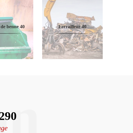
 de benne 40
Ferrailleur 40
on
0290
age