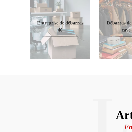
Entreprise de débarras
Débarras de 
40
cave
L
Art
En