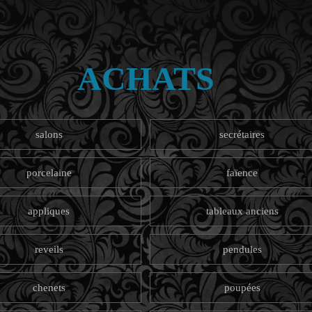
ACHATS
salons
secrétaires
porcelaine
faïence
appliques
tableaux anciens
reveils
pendules
chenets
poupées