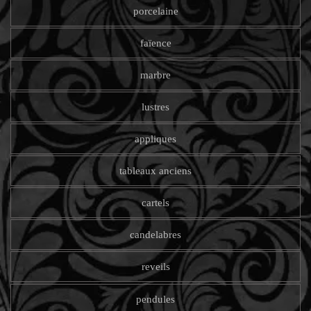
porcelaine
faïence
marbre
lustres
appliques
tableaux anciens
cartels
candelabres
reveils
pendules