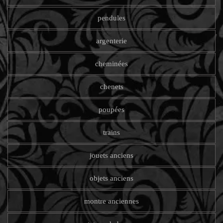
pendules
argenterie
cheminées
chenets
poupées
trains
jouets anciens
objets anciens
montre anciennes