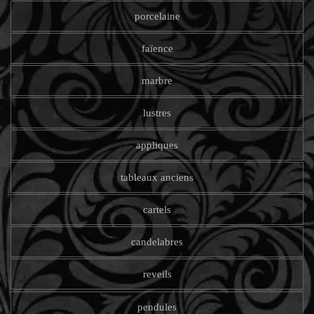
porcelaine
faïence
marbre
lustres
appliques
tableaux anciens
cartels
candelabres
reveils
pendules