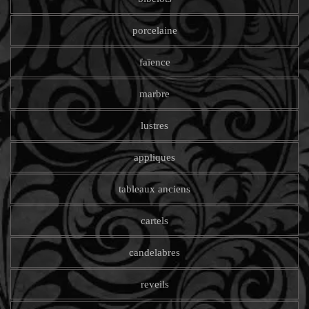
porcelaine
faïence
marbre
lustres
appliques
tableaux anciens
cartels
candelabres
reveils