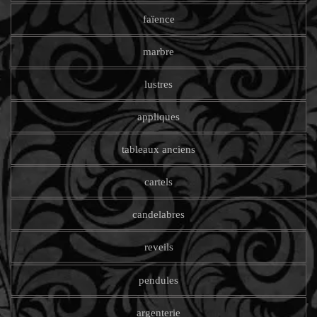
faïence
marbre
lustres
appliques
tableaux anciens
cartels
candelabres
reveils
pendules
argenterie