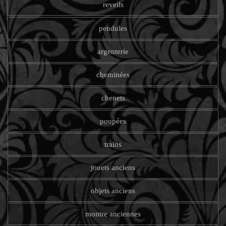
reveils
pendules
argenterie
cheminées
chenets
poupées
trains
jouets anciens
objets anciens
montre anciennes